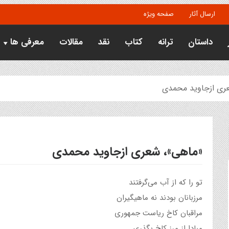
ارسال آثار
صفحه ویژه
داستان
ترانه
کتاب
نقد
مقالات
معرفی ها
ری ازجاوید محمدی
«ماهی»، شعری ازجاوید محمدی
تو را که از آب می‌گرفتند
مرزبانان بودند نه ماهیگیران
مراقبان کاخ ریاست جمهوری
مبادا از مرز کاخ بگذری.