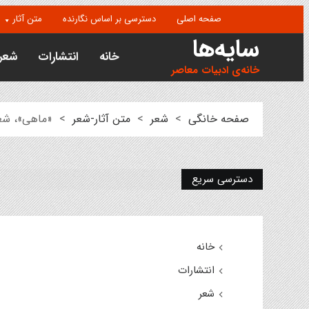
صفحه اصلی
دسترسی بر اساس نگارنده
متن آثار
سایه‌ها
خانه
انتشارات
شعر
خانه‌ی ادبیات معاصر
صفحه خانگی
>
شعر
>
متن آثار-شعر
>
«ماهی»، شع
دسترسی سریع
خانه
انتشارات
شعر