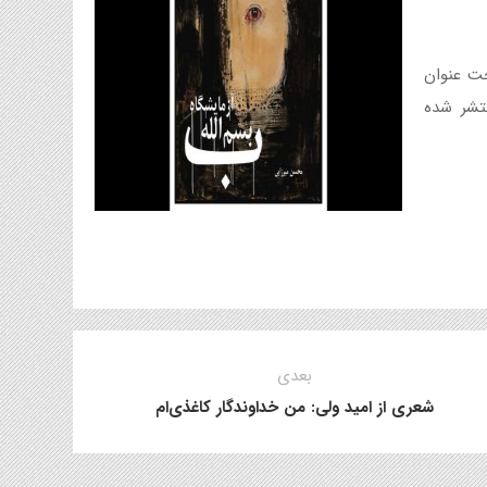
حت عنوان
تشر شده
بعدی
شعری از امید ولی: من خداوندگار کاغذی‌ام