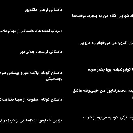
داستانی از علی‌ ملک‌پور
د شهابی: نگاه من به پنجره، درخت‌ها
«مرداب لحظه‌ها»، داستانی از بهنام علام
یان اکبری: من می‌خوام راه دررُویی
داستانی از سجاد جلالی‌مهر
ا کولیوندزاده: روزا چقدر سرده
داستان کوتاه «ژاکت سبز و پیشانی سر
رجب‌بیگی
میده محمدرضاپور: من خیلی‌وقته عاشق
داستان کوتاه «سقوط» از سینا صداقت‌
یرضا ترکی: دوباره می‌پرم از خواب
«ژتون شماره‌ی ۹» داستانی از هرمز دولتی‌جلیلیان