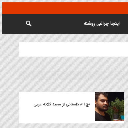
اینجا چراغی روشنه
«ج.ا »، داستانی از مجید کلاته عربی