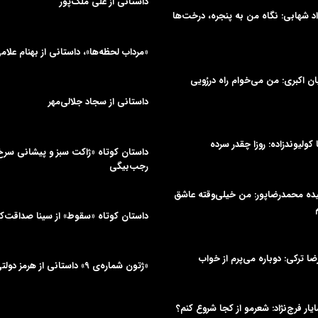
داستانی از علی‌ ملک‌پور
د شهابی: نگاه من به پنجره، درخت‌ها
«مرداب لحظه‌ها»، داستانی از بهنام علام
یان اکبری: من می‌خوام راه دررُویی
داستانی از سجاد جلالی‌مهر
ا کولیوندزاده: روزا چقدر سرده
داستان کوتاه «ژاکت سبز و پیشانی سر
رجب‌بیگی
میده محمدرضاپور: من خیلی‌وقته عاشق
داستان کوتاه «سقوط» از سینا صداقت‌
یرضا ترکی: دوباره می‌پرم از خواب
«ژتون شماره‌ی ۹» داستانی از هرمز دولتی‌جلیلیان
ایار فرج‌نژاد: شعرمو از کجا شروع کنم؟