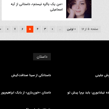
«من یک باکره نیستم»، داستانی از آیه
اسماعیلی
صفحه ۵ از ۱۶
« اولین
...
«
۳
۴
۵
۶
۷
»
۰
داستان
وش جلینی
داستانکی از سینا صداقت‌کیش
دیده نیشابوری: باید برم! پیش تو
داستان «خون‌بازی» از بابک ابراهیم‌پور