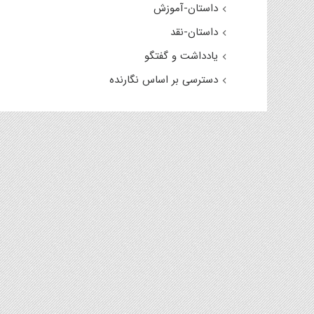
داستان-آموزش
داستان-نقد
یادداشت و گفتگو
دسترسی بر اساس نگارنده