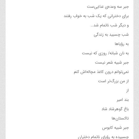
جبر سه وعده‌ی غذایی‌ست
برای دخترانی كه یک شب به خواب رفتند
و ديگر شب ناتمام شد…
شب چسبيد به زندگی
به رؤیاها
به نان شبانه/ روزی كه نيست
جبر شبيه شعر نيست
نمی‌توانم درون كاغذ مچاله‌اش كنم
از من بزرگ‌تر است
از
بند امير
باغ گوهرشاد شاد
تاکستان‌ها
جبر شبیه کابوس
چسبیده به رؤیای ناتمام دختران