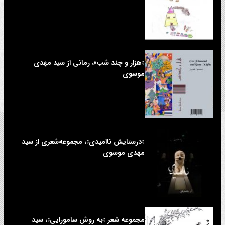
«هزار و چند شب»، رمانی از سید مهدی
موسوی
«درستایش ناامیدی»، مجموعه‌شعری از سید
مهدی موسوی
مجموعه شعر «به روش سامورایی»، سید