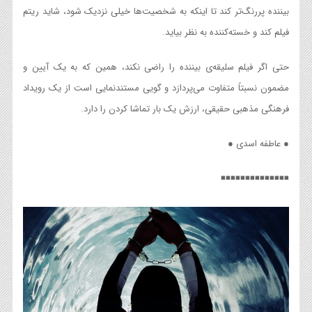
بیننده پررنگ‌تر کند تا اینکه به شخصیت‌ها خیلی نزدیک شود، شاید ریتم
فیلم کند و خسته‌کننده به نظر بیاید.
حتی اگر فیلم سلیقه‌ی‌ بیننده‌ را راضی نکند، همین که به یک آیین و
مضمون نسبتاً متفاوت می‌پردازد و گویی مستندنمایی است از یک رویداد
فرهنگی مذهبی حقیقی، ارزش یک بار تماشا کردن را دارد.
● عاطفه اسدی ●
◾️◾️◾️◾️◾️◾️◾️◾️◾️◾️◾️◾️◾️◾️