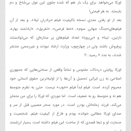
اورکا می‌خواهد برای یک بار هم که شده جلوی این غول بی‌شاخ و دم
بایستد. به هر قیمتی!
بعد از لو رفتن عمدی نسخه‌ باکیفیت فیلم «برادران لیلا»، و بعد از آن
فیلم‌های«جنگ جهانی سوم»، «خط فرضی»،‌ «تفریق»‌، «ارادتمند بهاره،
نازنین، تینا» و «بی‌رویا» تعداد فیلم‌های پر ستاره‌ای که می‌توانستند
پرفروش باشند ولی در چهارچوب وزارت ارشاد نبودند و غیررسمی منتشر
شدند، به عدد ۷ رسید…!!
اورکا روایتی دردناک، ملموس و تماماً واقعی از سختی‌هایی که جمهوری
اسلامی به زن ایرانی تحمیل و آن‌ها را از اولیه‌ترین حقوق انسانی خود
محروم کرده، است. فیلم ابداً فیلم «خوب» نیست. حتی به نظرم متوسط
هم نه و متوسط رو به ضعیف است. اما موردی که اورکا را برای من متمایز
می‌کند، فرزند زمانه‌اش بودن است. در مورد سحر مصیبی قبل از سر و
صدای اورکا مطالبی خوانده بودم و فارغ از کیفیت فیلم، شخصیت و
جسارت او و تبعا قصدی که از ساخت این فیلم داشته است بسیار ارزشمند