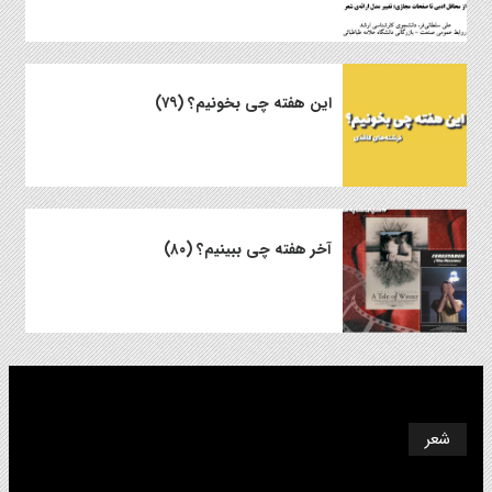
این هفته چی بخونیم؟ (۷۹)
آخر هفته چی ببینیم؟ (۸۰)
شعر