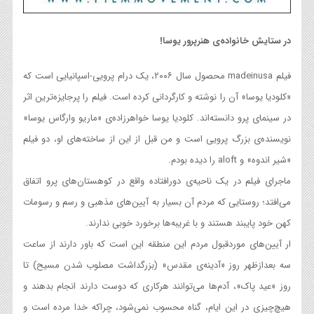
در ستایش خانواده‌ی هنرپرور یوسا!
فیلم madeinusa محصول سال ۲۰۰۶، یک درام پرویی-اسپانیایی است که
«کلودیا یوسا» آن را نوشته و کارگردانی کرده است. فیلم را پرجایزه‌ترین اثر
در سینمای پرو دانسته‌اند. کلودیا یوسا خواهرزاده‌ی «ماریو وارگاس یوسا»
نویسنده‌ی بزرگ پرویی است و من قبل از این از ساخته‌های او، دو فیلم
«شیر اندوه» و aloft را دیده بودم.
ماجرای فیلم در یک ناحیه‌ی دورافتاده واقع در کوهستان‌های پرو اتفاق
می‌افتد؛ روستایی که مردم آن بسیار به آیین‌های مذهبی و رسم و رسومات
کهن خود پایبند هستند و با غریبه‌ها برخورد خوبی ندارند.
ار آیین‌های موردقبول مردم این منطقه این است که باور دارند از ساعت
سه بعدازظهر روز «آدینه‌ی مقدس» (بزرگداشت مصلوب شدن مسیح) تا
روز «عید پاک»، آدم‌ها می‌توانند هرکاری که دوست دارند انجام بدهند و
هیچ‌چیزی در این ایام، گناه محسوب نمی‌شود، چراکه خدا مرده است و