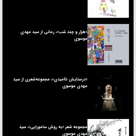
«هزار و چند شب»، رمانی از سید مهدی
موسوی
«درستایش ناامیدی»، مجموعه‌شعری از سید
مهدی موسوی
مجموعه شعر «به روش سامورایی»، سید
مهدی موسوی