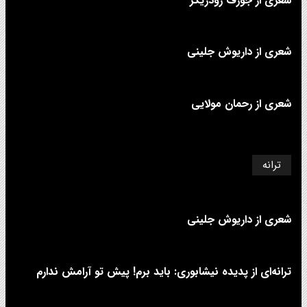
شعری از جوزف رودریگز
شعری از داریوش جلینی
شعری از رحمان مولایی
ترانه
شعری از داریوش جلینی
ترانه‌ای از پدیده نیشابوری: باید برم! پیش تو آرامش ندارم