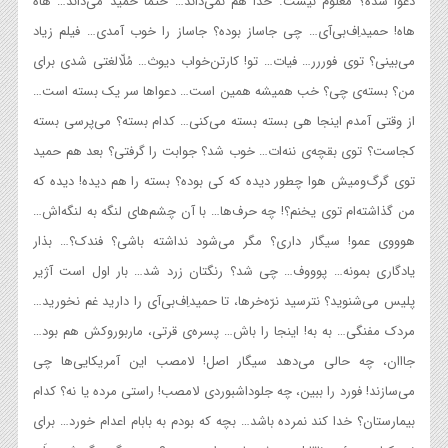
دعوا شده؟ معلوم نیست. خدا هم نمی‌داند… حتماً حمید می‌داند… هاه‌
هاه! حمیداِف‌‌بی‌آی… چی جاساز بوده؟ جاساز را خوب آمدی… فیلم زیاد
می‌بینی؟ توی فوررر… فیات… تو! کارتن‌خواب دیوث… مُلّالغتی شدی برای
من؟ بسته‌ی چی؟ خب همیشه همین است… دعواها سر یک بسته است…
از وقتی آمدم اینجا هی بسته بسته می‌کنی… کدام بسته؟ می‌پرسی بسته
کجاست؟ توی بقچه‌ی ننه‌ات… خوب شد؟ جوابت را گرفتی؟ بعد هم حمید
توی گرگ‌ومیش هوا چطور دیده که کی بوده؟ بسته را هم دیده! دیده که
من گذاشته‌ام توی یخنم؟! چه حرف‌ها… با آن چشم‌های لنگه‌ به‌ لنگه‌اش…
هوووی عمو! سیگار داری؟ مگر می‌شود نداشته باشی؟ فندک؟… بذار
یادگاری بمونه… پوووف… چی شد؟ رنگتان زرد شد… بار اول است آژیر
پلیس می‌شنوید؟ نترسید نرّه‌خرها، تا حمیداِف‌بی‌آی را دارید غم نخورید…
مردک مفنگی… به به! اینجا را باش… پسره‌ی قرتی، ماربوروکش هم بود…
جااان، چه حالی می‌دهد سیگار اصل! لامصب این آمریکایی‌ها چی
می‌سازند! فورد را ببین، چه جلوداشبوردی لامصب! راستی مرده یا نه؟ کدام
بیمارستان؟ خدا کند نمرده باشد… بچه که بودم به بابام اعدام خورد… برای