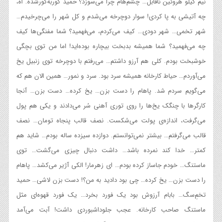
نیم کیلو هروئین ناقابل… چشم‌هام چرا می‌سوزد؟ حمید گوربه‌گورشده. اَه،
چه آتیشی به پا کردی! سوار دوچرخه می‌شدم و کل شهر را می‌چرخیدم…
شهر تخمی… شهر دودی… کیف می‌کردم، می‌فهمید؟ شما مفنگی‌ها کیف
چه می‌فهمید؟ شما همیشه بدبخت بیچاره بوده‌اید! اما من توی بچگی
خوشبخت بودم. کلی هم آرزو داشتم… می‌رفتم با دوچرخه توی زنبیل یخ
می‌آوردم… حیاط کارخانه همیشه سرد بود. سرد و نمور… همین الان هم که
می‌گویم سردم شد. پاهام را دست بزن… یخ کرده… دست بزن… آنجا
کارگرها با چنگک یخ‌ها را روی توری آهنی سُر می‌دادند و یکی هم پول
می‌گرفت، اندازه‌ی پولت می‌شکست. نصف قالب پنجاه تومان… نصف
قالب می‌گرفتم… بیشتر نمی‌توانستم. دوازده سیزده ساله بودم… شاید هم
کمتر… خدا کند نمرده باشد… داشت دنبال چیزی می‌گشت… توی
ماستنگ… خودم جاساز کرده بودم… ای زهرمار! الکی آژیر می‌کشد… پاهام
را دست بزن… یخ کرده… چی بود دادید به من؟! دست بزن لاشی… حمید
تخمِ‌سگ… بابام آرزوش بود یک فورد بخرد… یک فورد قهوه‌ای مثل
ماستنگ صاحب کارخانه. عجب جلوداشبوردی داشت! آبت می‌آمد