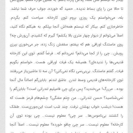
تا حالا من را پای بساط ندیده… حمید گه خورده، جواب حرف شما نباشد.
بله، می‌خواستم یک روزی بروم توی کارخانه. سیاحت کنم. بگردم.
خاطره‌بازی کنم. بیکار که نیستم همه‌اش آنجا بپلکم. به هیکلم نگاه کنید،
اصلاً می‌توانم از دیوار چهار متری بالا بکشم؟ گیرم که کشیدم، آن‌ورش چه؟
روی ماستنگ اوراقی هم که بیفتم، سقفش زنگ زده، جر می‌خوری بپری
رویش… چی را از کجا می‌دانم؟ نمی‌دانم که… فرضاً گفتم. توی این کارخانه
قدیمی‌ها را ندیده‌ای؟ همیشه یک فیات اوراقی هست. خواستم بگویم
فیات، گفتم ماستنگ. بی‌بی‌سی نگاه نمی‌کنی؟ آن سه تا ماشین‌باز می‌رفتند
توی کارخانه‌های قدیمی وسط لندن. عاشق لندنم. بابابزرگم اصالتاً مال آنجا
بوده… مرررگ! می‌خندید؟ پس برای چی فامیلیم لندرانی است؟ بابابزرگم را
نمی‌شناسید؟ حسن لندرانی… من چِتم مفنگی؟ چشم‌هام قرمز هست که
هست! دیشب خواب بهشان نرفت. چند شب است این‌جوری‌ست. طفلک
را کشتند بی‌ناموس‌ها… سر چی؟ معلوم نیست… چی بوده توی آن
کارخانه؟ معلوم نیست… سر چی چاقو خورده؟ معلوم نیست… اصلاً آنجا