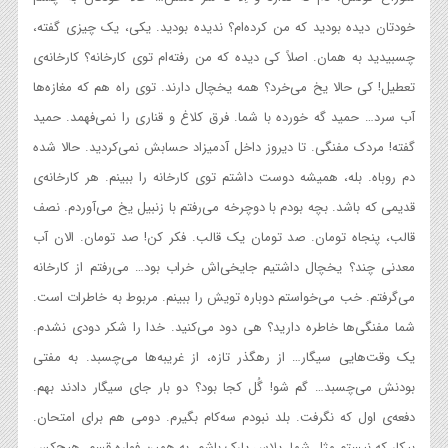
خودتان دیده بودید که من کرده‌ام؟ ندیده بودید. یکی، یک چیزی گفته،
چسبیدید به همان. اصلاً کی دیده که من رفته‌ا‌م توی کارخانه؟ کارخانه‌ی
تعطیل! کی حالا یخ می‌خرد؟ همه یخچال دارند. توی راه هم که مغازه‌ها
آب سرد… حمید گه خورده با شما. فرق کلاغ و قناری را نمی‌فهمد. حمید
گفته! مردک مفنگی. تا دیروز داخل آدمیزاد حسابش نمی‌کردید. حالا شده
دم روباه. بله، همیشه دوست داشتم توی کارخانه را ببینم. هر کارخانه‌ی
قدیمی که باشد. بچه بودم با دوچرخه می‌رفتم با زنبیل یخ می‌آوردم. نصف
قالب، پنجاه تومان. صد تومان یک قالب. فکر کن! صد تومان. الان آب
معدنی چند؟ یخچال داشتیم جایخی‌اش خراب بود… می‌رفتم از کارخانه
می‌گرفتم. خب می‌خواستم دوباره تویش را ببینم. مربوط به خاطرات است.
شما مفنگی‌ها خاطره دارید؟ هی دود می‌کنید. خدا را شکر دودی نشدم.
یک وقت‌هایی سیگار… از رهگذر تازه، از غریبه‌ها می‌چسبد. به مفتی
بودنش می‌چسبد… گم شو! گُل کجا بود؟ دو بار جای سیگار دادند بهم.
دفعه‌ی اول که نگرفت. بلد نبودم سه‌کام بگیرم. دومی هم برای امتحان.
بیکار که نیستم مثل شما، پلاس پارک باشم. به همین فواره قسم، هیچ‌کس