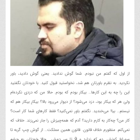
از اول که گفتم من نبودم. شما گوش ندادید. یعنی گوش دادید، باور
نکردید. به نظرم باورتان هم شد، نخواستید قبول کنید. با خودتان نگفتید
این را چه به این کارها… بیکار بودم که بودم. حالا من که دزدی نکرده‌ام
ولی هر که بیکار بود، دزد می‌شود؟ از دیوار می‌رود بالا؟ بیکارِ بیکار هم که
نیستم… بیا! می‌خندید. نگفتم باور نمی‌کنید؟ فقط کارهای شما کار است؟
کار من؟ چه‌کار به کارم دارید؟ آدم که همه‌چیزش را جار نمی‌زند. خلاف که
نمی‌کنم. منظورم خلاف قانون. قانون همین مملکت… از گوش چپ گربه تا
سوراخ کونش. دم که ندارد و اِلّا تا سر دمش… حالا خودتان به چشم