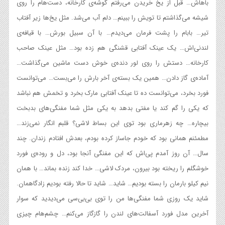
باهاش… قبل از یخ خریدن می‌رفتم گوشه‌ی کارخانه، دست‌هام را روی
شیشه می‌گذاشتم تا تویش را ببینم… دلم آب می‌شد. مثل یخ‌ها زیر آفتاب
تیر… بابام را پشت فرمان می‌دیدم… با آن سبیل بورش… با قیافه‌ی
لندنی‌اش… یک عینک آفتابی قشنگی هم زده بود… مثل عینک صاحب
کارخانه… دستش را روی لور دنده‌ی خوش دست ماشین می‌گذاشت…
آماده‌ی گاز دادن… همین یک بسته‌ی آخر بارش را می‌بست… می‌توانست
فورد بخرد، می‌توانست ده ‌تا عینک آفتابی مارک بخرد و تخمش هم نباشد
که یکی را گم کند یا مفتی بدهد به یکی مثل شما مفنگی‌های بدبخت
بیچاره… چه زهرماری بود توی این بساط لاشی؟ قلبم انگار نمی‌زند…
مطمئنم همانی بود که خودم جاساز کرده بودم، بعدش افتادم زندان. چند
سال… آن روز آمدم پی‌اش که این مفنگی آنجا بود، دل و روده‌ی فورد
خوشگلم را ریخته بود بیرون، مردک لاشی… خدا کند زنده بماند… با همان
نیم کیلو بارمان را بسته بودیم… شاید… شاید تا حالا رفته بودیم زادگاهمان.
شاید یک روزی شما مفنگی‌ها من را توی بی‌بی‌سی می‌دیدید که سوار
آخرین مدل فورد آسفالت‌های لندن را گازگاز می‌کنم… چشم‌هام چیزی