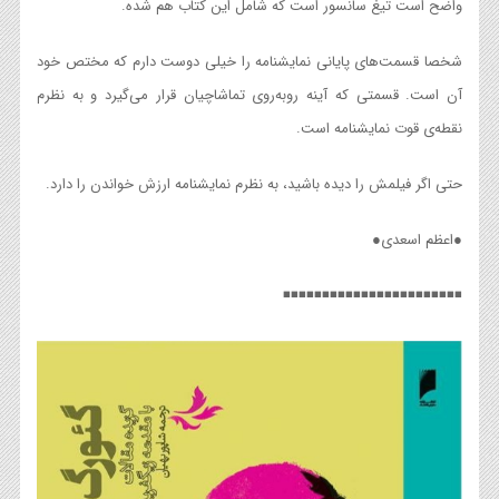
واضح است تیغ سانسور است که شامل این کتاب هم شده.
شخصا قسمت‌های پایانی نمایشنامه را خیلی دوست دارم که مختص خود
آن است. قسمتی که آینه روبه‌روی تماشاچیان قرار می‌گیرد و به نظرم
نقطه‌ی قوت نمایشنامه است.
حتی اگر فیلمش را دیده‌ باشید، به نظرم نمایشنامه ارزش خواندن را دارد.
●اعظم اسعدی●
◾️◾️◾️◾️◾️◾️◾️◾️◾️◾️◾️◾️◾️◾️◾️◾️◾️◾️◾️◾️◾️◾️◾️