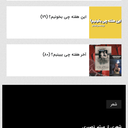
این هفته چی بخونیم؟ (۷۹)
آخر هفته چی ببینیم؟ (۸۰)
شعر
شعری از میثم نصیری