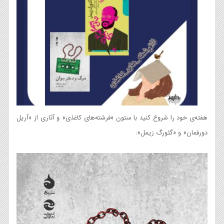
هفته‌ی خود را شروع کنید با ستون «فرشته‌های کاغذی» و آثاری از «آریل
دورفمان» و «گئورگ‌ زیمل»: