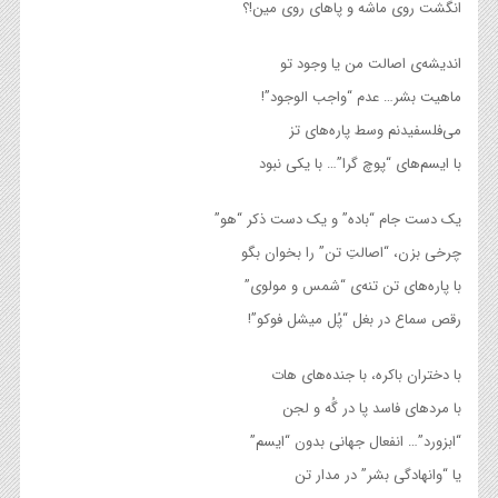
انگشت روی ماشه و پاهای روی مین!؟
اندیشه‌ی اصالت من یا وجود تو
ماهیت بشر… عدم “واجب الوجود”!
می‌فلسفیدنم وسط پاره‌های تز
با ایسم‌های “پوچ گرا”… با یکی نبود
یک دست جام “باده” و یک دست ذکر “هو”
چرخی بزن، “اصالتِ تن” را بخوان بگو
با پاره‌های تن تنه‌ی “شمس و مولوی”
رقص سماع در بغل “پُل میشل فوکو”!
با دختران باکره، با جنده‌های هات
با مردهای فاسد پا در گُه و لجن
“ابزورد”… انفعال جهانی بدون “ایسم”
یا “وانهادگی بشر” در مدار تن