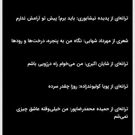
ترانه‌ای از پدیده نیشابوری: باید برم! پیش تو آرامش ندارم
شعری از مهرداد شهابی: نگاه من به پنجره، درخت‌ها و رودها
ترانه‌ای از شایان اکبری: من می‌خوام راه دررُویی باشم
ترانه‌ای از پویا کولیوندزاده: روزا چقدر سرده
ترانه‌ای از حمیده محمدرضاپور: من خیلی‌وقته عاشق چیزی
نمی‌شم