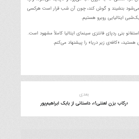
وت می‌شود بنشیند و گوش کند، چون آن شب قرار است هرکسی
‌یک‌شبی ایتالیایی روبرو هستیم.
استفانو بنی ردپای فانتزی سینمای ایتالیا کاملاً مشهود است.
هستید، «کافه‌ی زیر دریا» را پیشنهاد می‌کنم.
بعدی
«رکاب بزن لعنتی!»، داستانی از بابک ابراهیم‌پور