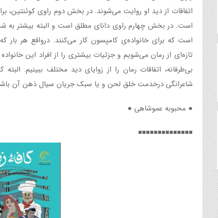
اتفاقات از دید او روایت می‌شوند. در بخش دوم راوی کوئنتین، ب
است. در بخش چهارم راوی دانای مطلق است و البته بیشتر به شخ
است که برای خانواده‌ی کامپسون کار می‌کنند. درواقع هر بار که
تازه‌ای از رمان می‌شویم و جزئیات بیشتری را از افراد این خانواد
بی‌طرفانه، اتفاقات رمان را از زوایای دید مختلف ببینیم. البته 
شاعرانگی درخدمت خلق لحن و یا سبک جریان سیال ذهن آن باشد. ر
● محبوبه عموشاهی ●
◾️◾️◾️◾️◾️◾️◾️◾️◾️◾️◾️◾️◾️◾️