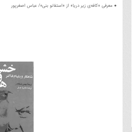
● معرفی «کافه‌ی زیر دریا» از «استفانو بنی»/ عباس اصغرپور