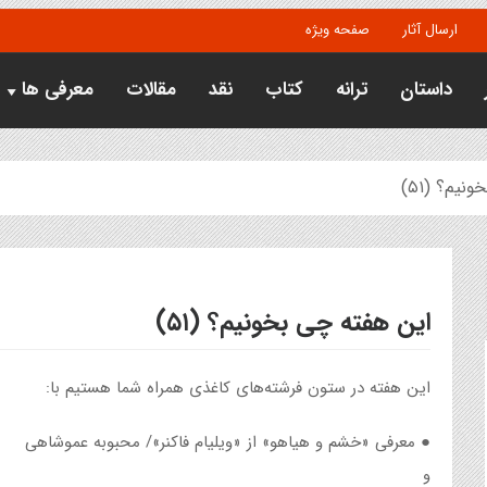
ارسال آثار
صفحه ویژه
داستان
ترانه
کتاب
نقد
مقالات
معرفی ها
یم؟ (۵۱)
این هفته چی بخونیم؟ (۵۱)
این هفته در ستون فرشته‌های کاغذی همراه شما هستیم با:
● معرفی «خشم و هیاهو» از «ویلیام فاکنر»/ محبوبه عموشاهی
و