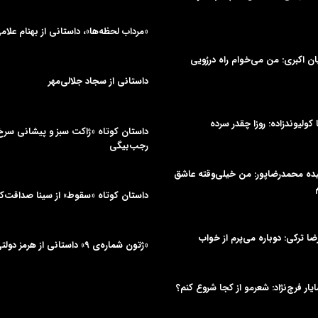
«مرداب لحظه‌ها»، داستانی از بهنام علام
یان اکبری: من می‌خوام راه دررُویی
داستانی از سجاد جلالی‌مهر
ا کولیوندزاده: روزا چقدر سرده
داستان کوتاه «ژاکت سبز و پیشانی سر
رجب‌بیگی
میده محمدرضاپور: من خیلی‌وقته عاشق
داستان کوتاه «سقوط» از سینا صداقت‌
یرضا ترکی: دوباره می‌پرم از خواب
«ژتون شماره‌ی ۹» داستانی از هرمز دولتی‌جلیلیان
ایار فرج‌نژاد: شعرمو از کجا شروع کنم؟