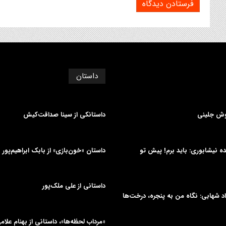
داستان
وش جلینی
داستانکی از سینا صداقت‌کیش
دیده نیشابوری: باید برم! پیش تو
داستان «خون‌بازی» از بابک ابراهیم‌پور
داستانی از علی‌ ملک‌پور
د شهابی: نگاه من به پنجره، درخت‌ها
«مرداب لحظه‌ها»، داستانی از بهنام علام