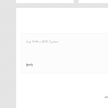
دسامبر 3, 2018 در 10:44 ق.ظ
پاسخ
ند