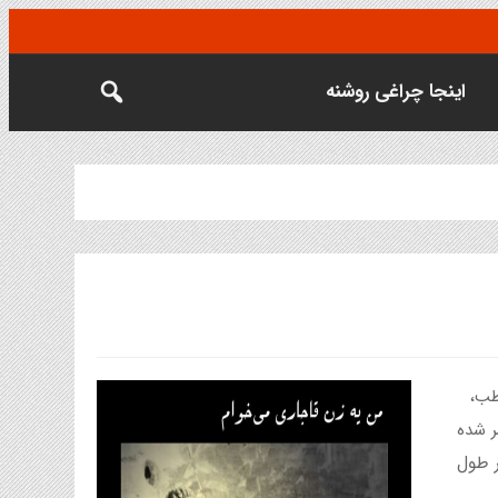
اینجا چراغی روشنه
طب،
ر شده
 در طول