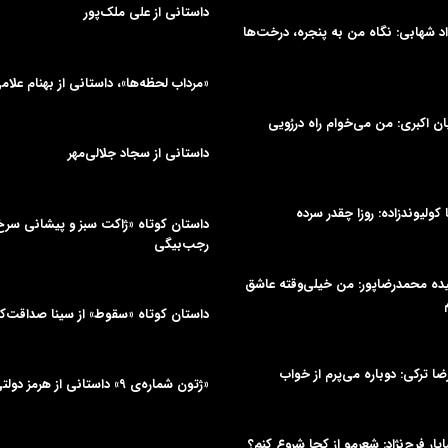
داستانی از علی‌ ملک‌پور
د شهابی: نگاه من به پنجره، درخت‌ها
«مرداب لحظه‌ها»، داستانی از بهنام علام
یان اکبری: من می‌خوام راه دررُویی
داستانی از سجاد جلالی‌مهر
ا کولیوندزاده: روزا چقدر سرده
داستان کوتاه «ژاکت سبز و پیشانی سر
رجب‌بیگی
میده محمدرضاپور: من خیلی‌وقته عاشق
داستان کوتاه «سقوط» از سینا صداقت‌
یرضا ترکی: دوباره می‌پرم از خواب
«ژتون شماره‌ی ۹» داستانی از هرمز دولتی‌جلیلیان
ایار فرج‌نژاد: شعرمو از کجا شروع کنم؟