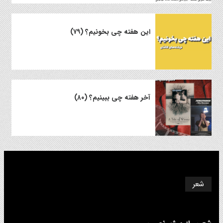
این هفته چی بخونیم؟ (۷۹)
آخر هفته چی ببینیم؟ (۸۰)
شعر