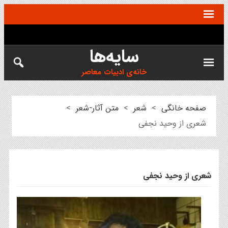
سایه‌ها
خانه‌ی ادبیات معاصر
صفحه خانگی
>
شعر
>
متن آثار-شعر
>
شعری از وحید نجفی
شعری از وحید نجفی