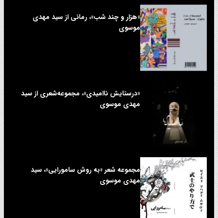
«هزار و چند شب»، رمانی از سید مهدی
موسوی
«درستایش ناامیدی»، مجموعه‌شعری از سید
مهدی موسوی
مجموعه شعر «به روش سامورایی»، سید
مهدی موسوی