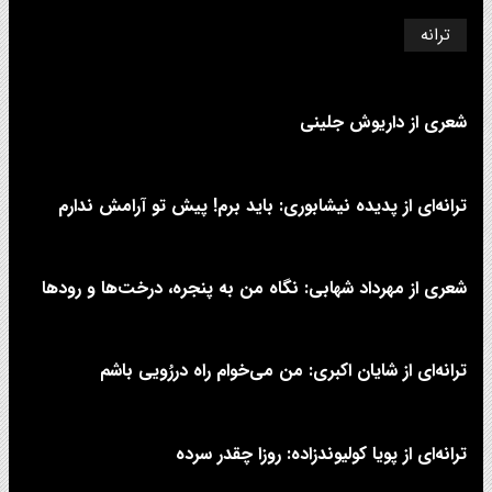
ترانه
شعری از داریوش جلینی
ترانه‌ای از پدیده نیشابوری: باید برم! پیش تو آرامش ندارم
شعری از مهرداد شهابی: نگاه من به پنجره، درخت‌ها و رودها
ترانه‌ای از شایان اکبری: من می‌خوام راه دررُویی باشم
ترانه‌ای از پویا کولیوندزاده: روزا چقدر سرده