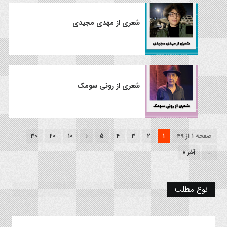
شعری از مهدی مجیدی
شعری از رونی سومک
صفحه ۱ از ۴۹
۱
۲
۳
۴
۵
»
۱۰
۲۰
۳۰
...
آخر »
نوع مطلب