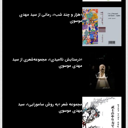
«هزار و چند شب»، رمانی از سید مهدی
موسوی
«درستایش ناامیدی»، مجموعه‌شعری از سید
مهدی موسوی
مجموعه شعر «به روش سامورایی»، سید
مهدی موسوی