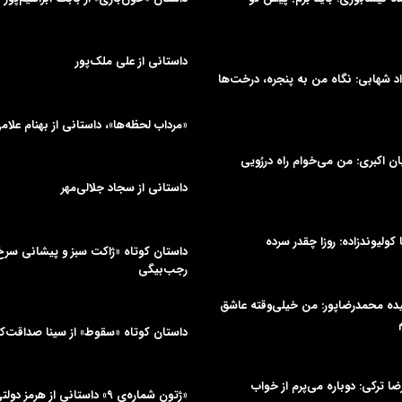
داستانی از علی‌ ملک‌پور
د شهابی: نگاه من به پنجره، درخت‌ها
«مرداب لحظه‌ها»، داستانی از بهنام علام
یان اکبری: من می‌خوام راه دررُویی
داستانی از سجاد جلالی‌مهر
ا کولیوندزاده: روزا چقدر سرده
داستان کوتاه «ژاکت سبز و پیشانی سر
رجب‌بیگی
میده محمدرضاپور: من خیلی‌وقته عاشق
داستان کوتاه «سقوط» از سینا صداقت‌
یرضا ترکی: دوباره می‌پرم از خواب
«ژتون شماره‌ی ۹» داستانی از هرمز دولتی‌جلیلیان