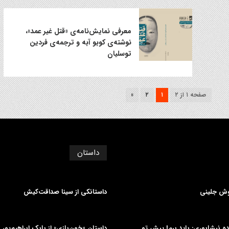
معرفی نمایش‌نامه‌ی «قتل غیر عمد»،
نوشته‌ی کوبو آبه و ترجمه‌ی فردین
توسلیان
صفحه ۱ از ۲
۱
۲
»
داستان
وش جلینی
داستانکی از سینا صداقت‌کیش
دیده نیشابوری: باید برم! پیش تو
داستان «خون‌بازی» از بابک ابراهیم‌پور