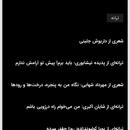
ترانه
شعری از داریوش جلینی
ترانه‌ای از پدیده نیشابوری: باید برم! پیش تو آرامش ندارم
شعری از مهرداد شهابی: نگاه من به پنجره، درخت‌ها و رودها
ترانه‌ای از شایان اکبری: من می‌خوام راه دررُویی باشم
ترانه‌ای از پویا کولیوندزاده: روزا چقدر سرده