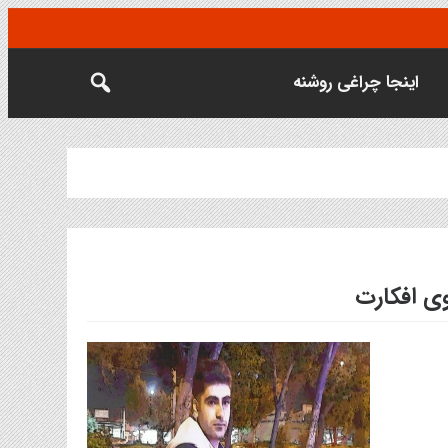
اینجا چراغی روشنه
وی افکارت