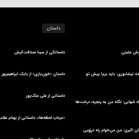
داستان
وش جلینی
داستانکی از سینا صداقت‌کیش
دیده نیشابوری: باید برم! پیش تو
داستان «خون‌بازی» از بابک ابراهیم‌پور
داستانی از علی‌ ملک‌پور
د شهابی: نگاه من به پنجره، درخت‌ها
«مرداب لحظه‌ها»، داستانی از بهنام علام
یان اکبری: من می‌خوام راه دررُویی