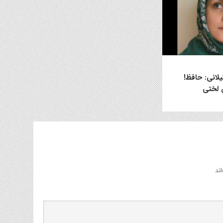
لانی: حافظ!
 لختی
ند