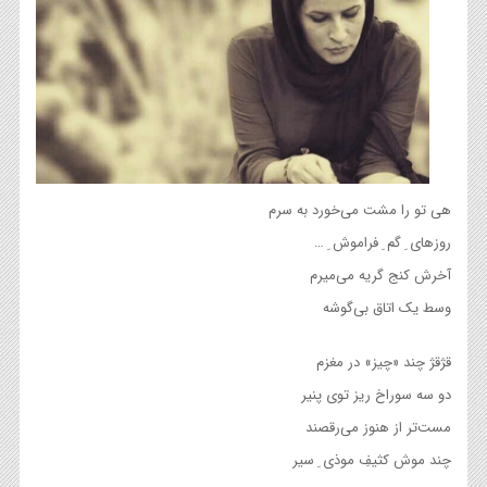
هی تو را مشت می‌خورد به سرم
روزهای ِ گم ِ فراموش ِ …
آخرش کنج گریه می‌میرم
وسط یک اتاق بی‌گوشه
قژقژ چند «چیز» در مغزم
دو سه سوراخ ریز توی پنیر
مست‌تر از هنوز می‌رقصند
چند موش کثیفِ موذی ِ سیر