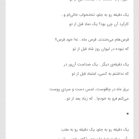
یک دقیقه رو به جلو، تختخواب خالی‌ام و…
کارکرد آن چی بود؟ یک نماد قبل از تو
قرص‌هام می‌خندند، قرص ماه… نه! خود قرص!!
که نبوده در لیوان روز شاد قبل از تو
یک دقیقه‌ی دیگر… یک صداست آن‌ور در
که نداشتم به کسی، اعتماد قبل از تو
برق ماه در چاقوست، لمس دست و سردیِ پوست
می‌کنم فرو به خودم!… که زیاد بعد از تو…
◾
یک دقیقه رو به جلو، یک دقیقه رو به عقب
رأس ساعت صفرم! پرده… لکه‌ی خون… شب