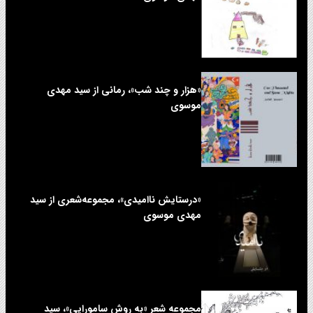
«هزار و چند شب»، رمانی از سید مهدی
موسوی
«درستایش ناامیدی»، مجموعه‌شعری از سید
مهدی موسوی
مجموعه شعر «به روش سامورایی»، سید