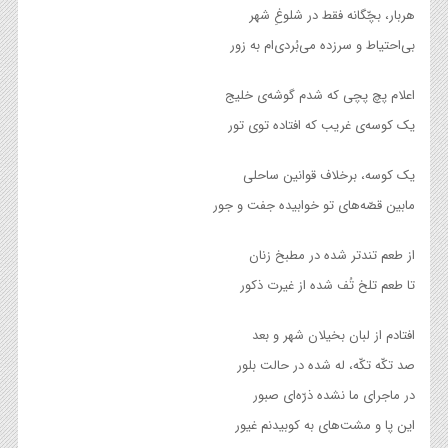
هربار، بچّگانه فقط در شلوغِ شهر
بی‌احتیاط و سرزده می‌بُردی‌ام به زور
اعلام پچ پچی که شدم گوشه‌ی خلیج
یک کوسه‌ی غریب که افتاده توی تور
یک کوسه، برخلاف قوانین ساحلی
مابین قصّه‌های تو خوابیده جفت و جور
از طعم تندتر شده در مطبخ زنان
تا طعم تلخ تُف شده از غیرت ذکور
افتادم از لبان بخیلان شهر و‌ بعد
صد تکّه تکّه، له شده در حالت بلور
در ماجرای ما نشده ذرّه‌ای صبور
این پا و مشت‌های به کوبیدنم غیور