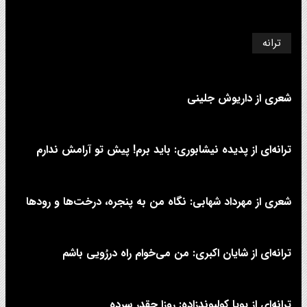
ترانه
شعری از داریوش جلینی
ترانه‌ای از پدیده نیشابوری: باید برم! پیش تو آرامش ندارم
شعری از مهرداد شهابی: نگاه من به پنجره، درخت‌ها و رودها
ترانه‌ای از شایان اکبری: من می‌خوام راه دررُویی باشم
ترانه‌ای از پویا کولیوندزاده: روزا چقدر سرده