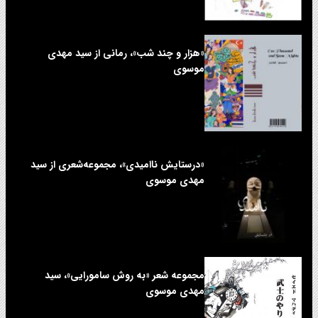
«هزار و چند شب»، رمانی از سید مهدی
موسوی
«درستایش ناامیدی»، مجموعه‌شعری از سید
مهدی موسوی
مجموعه شعر «به روش سامورایی»، سید
مهدی موسوی