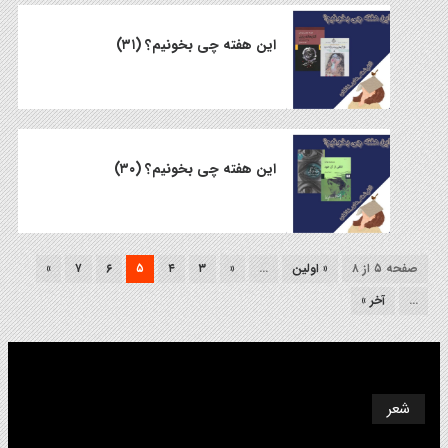
این هفته چی بخونیم؟ (۳۱)
این هفته چی بخونیم؟ (۳۰)
صفحه ۵ از ۸
« اولین
...
«
۳
۴
۵
۶
۷
»
...
آخر »
شعر