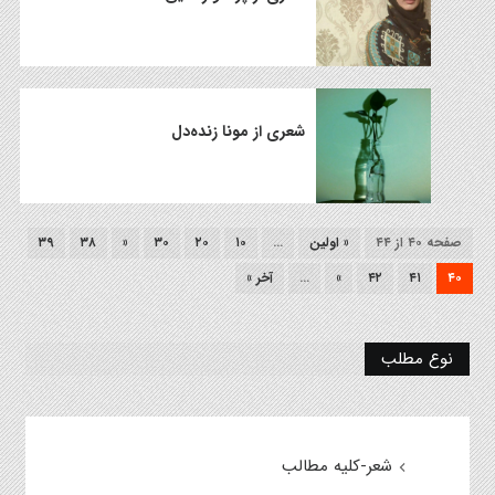
شعری از مونا زنده‌دل
صفحه ۴۰ از ۴۴
« اولین
...
۱۰
۲۰
۳۰
«
۳۸
۳۹
۴۰
۴۱
۴۲
»
...
آخر »
نوع مطلب
شعر-کلیه مطالب