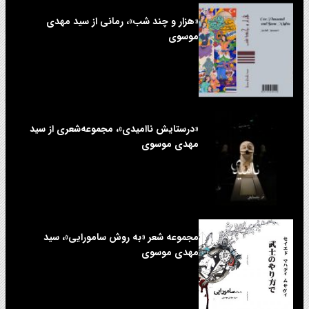
«هزار و چند شب»، رمانی از سید مهدی
موسوی
«درستایش ناامیدی»، مجموعه‌شعری از سید
مهدی موسوی
مجموعه شعر «به روش سامورایی»، سید
مهدی موسوی