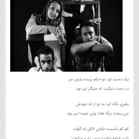
یک دستِ تو، دو حکم بریده بدون سر
در دست دیگرت ته سیگار تیر بود
بطری نگاه کرد به تو از تهِ خودش
می‌ریخت برگه هات ولی حیف! دیر بود
کم کم نشست تلخی الکل تهِ گلوت
بازی ادامه داشت بدون تو و سکوت↓