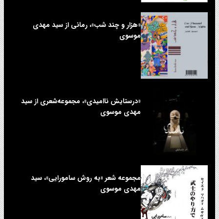
«هزار و چند شب»، رمانی از سید مهدی
موسوی
«درستایش ناامیدی»، مجموعه‌شعری از سید
مهدی موسوی
مجموعه شعر «به روش سامورایی»، سید
مهدی موسوی