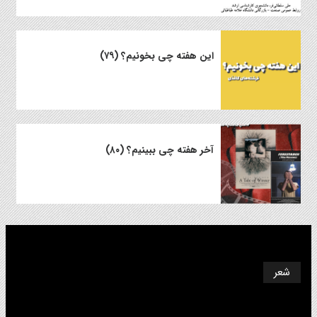
این هفته چی بخونیم؟ (۷۹)
آخر هفته چی ببینیم؟ (۸۰)
شعر