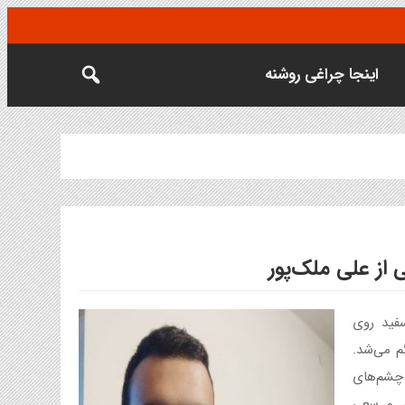
اینجا چراغی روشنه
از علی ملک‌پور
فید روی
 می‌شد.
 چشم‌های
م و سعی