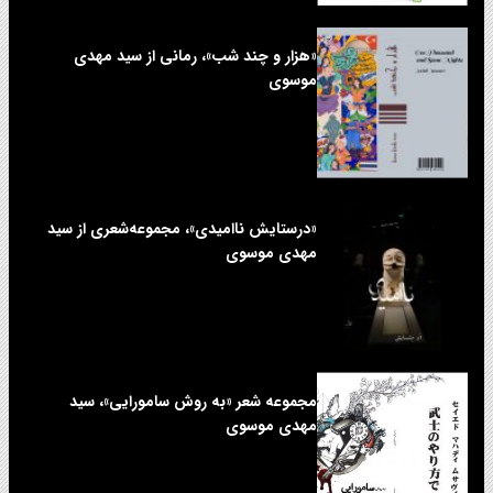
«هزار و چند شب»، رمانی از سید مهدی
موسوی
«درستایش ناامیدی»، مجموعه‌شعری از سید
مهدی موسوی
مجموعه شعر «به روش سامورایی»، سید
مهدی موسوی