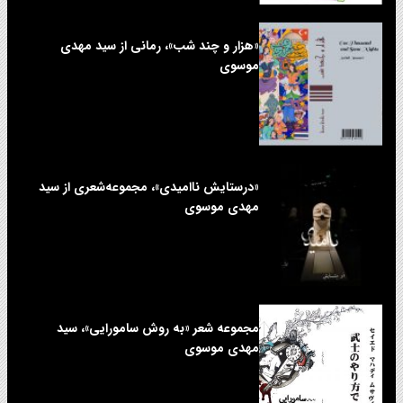
«هزار و چند شب»، رمانی از سید مهدی
موسوی
«درستایش ناامیدی»، مجموعه‌شعری از سید
مهدی موسوی
مجموعه شعر «به روش سامورایی»، سید
مهدی موسوی