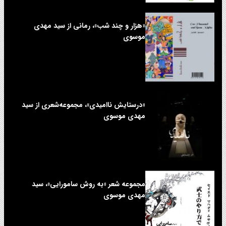
«هزار و چند شب»، رمانی از سید مهدی
موسوی
«درستایش ناامیدی»، مجموعه‌شعری از سید
مهدی موسوی
مجموعه شعر «به روش سامورایی»، سید
مهدی موسوی