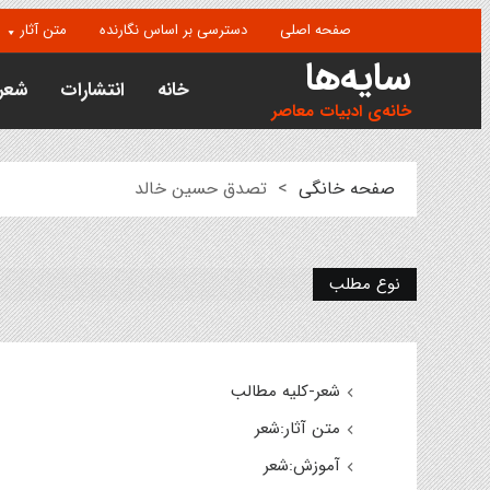
صفحه اصلی
دسترسی بر اساس نگارنده
متن آثار
سایه‌ها
خانه
انتشارات
شعر
خانه‌ی ادبیات معاصر
صفحه خانگی
>
تصدق حسین خالد
نوع مطلب
شعر-کلیه مطالب
متن آثار:شعر
آموزش:شعر