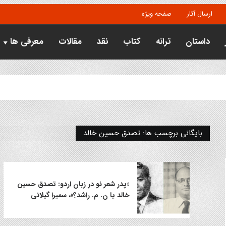
ارسال آثار
صفحه ویژه
داستان
ترانه
کتاب
نقد
مقالات
معرفی ها
بایگانی برچسب ها: تصدق حسین خالد
«پدر شعر نو در زبان اردو: تصدق حسین
خالد یا ن. م. راشد؟»، سمیرا گیلانی