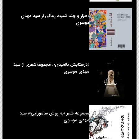
«هزار و چند شب»، رمانی از سید مهدی
موسوی
«درستایش ناامیدی»، مجموعه‌شعری از سید
مهدی موسوی
مجموعه شعر «به روش سامورایی»، سید
مهدی موسوی