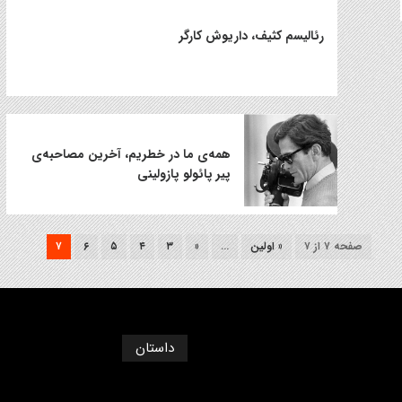
رئالیسم کثیف، داریوش کارگر
همه‌ی ما در خطریم، آخرین مصاحبه‌ی
پیر پائولو پازولینی
صفحه ۷ از ۷
« اولین
...
«
۳
۴
۵
۶
۷
داستان