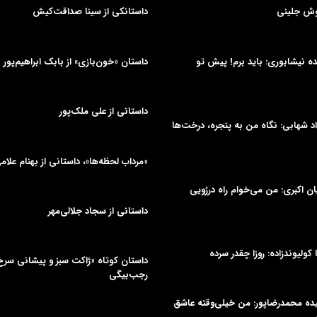
وش جلینی
داستانکی از سینا صداقت‌کیش
دیده نیشابوری: باید برم! پیش تو
داستان «خون‌بازی» از بابک ابراهیم‌پور
داستانی از علی‌ ملک‌پور
د شهابی: نگاه من به پنجره، درخت‌ها
«مرداب لحظه‌ها»، داستانی از بهنام علام
یان اکبری: من می‌خوام راه دررُویی
داستانی از سجاد جلالی‌مهر
ا کولیوندزاده: روزا چقدر سرده
داستان کوتاه «ژاکت سبز و پیشانی سر
رجب‌بیگی
میده محمدرضاپور: من خیلی‌وقته عاشق