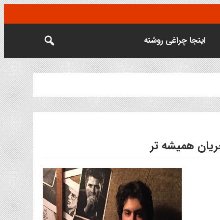
اینجا چراغی روشنه
ریان همیشه تر