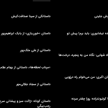
وش جلینی
داستانکی از سینا صداقت‌کیش
دیده نیشابوری: باید برم! پیش تو
داستان «خون‌بازی» از بابک ابراهیم‌پور
داستانی از علی‌ ملک‌پور
د شهابی: نگاه من به پنجره، درخت‌ها
«مرداب لحظه‌ها»، داستانی از بهنام علام
یان اکبری: من می‌خوام راه دررُویی
داستانی از سجاد جلالی‌مهر
ا کولیوندزاده: روزا چقدر سرده
داستان کوتاه «ژاکت سبز و پیشانی سر
رجب‌بیگی