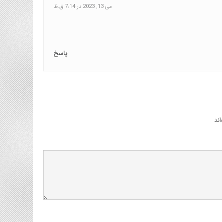
می 13, 2023 در 7:14 ق.ظ
پاسخ
ند