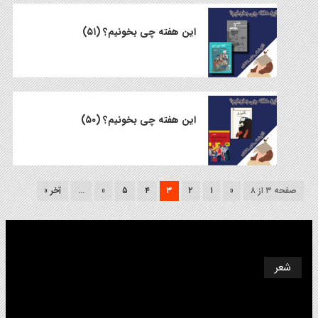
این هفته چی بخونیم؟ (۵۱)
این هفته چی بخونیم؟ (۵۰)
صفحه ۳ از ۸
«
۱
۲
۳
۴
۵
»
...
آخر »
شعر