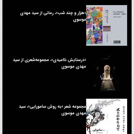
«هزار و چند شب»، رمانی از سید مهدی
موسوی
«درستایش ناامیدی»، مجموعه‌شعری از سید
مهدی موسوی
مجموعه شعر «به روش سامورایی»، سید
مهدی موسوی