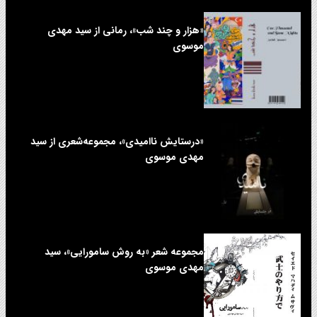
«هزار و چند شب»، رمانی از سید مهدی
موسوی
«درستایش ناامیدی»، مجموعه‌شعری از سید
مهدی موسوی
مجموعه شعر «به روش سامورایی»، سید
مهدی موسوی